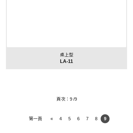
桌上型
LA-11
頁次：9 /9
第一頁
«
4
5
6
7
8
9